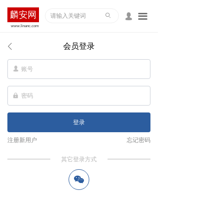
麟安网
끀
ꄙ
넙
www.linanc.com
会员登录
ꄴ
넙
넱
登录
注册新用户
忘记密码
其它登录方式
너